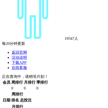
19547人
每20分钟更新
返回官网
活动说明
下载APP
在线客服
正在查询中，请稍等片刻！
会员
周排行
月排行
季排行
0
0
0
周排行
日期
排名
总投注
月排行