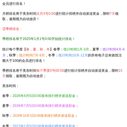
会员
进行排名！
月榜排名将于美东时间
次月3号
0:00
进行统计排榜并
自动派送
奖金
，限时
7
天
领
取，逾期视为自动放弃！
③季榜排名：
季榜排名将于2025年1月1号0:00开始统计排名！
统计每个季度【
春，夏，秋，冬
】春季：
统计时间1月-3月
，夏季：
统计时间4月-6
月
，秋季：
统计时间7月-9月
，冬季：
统计时间10月-12月
的
所有电子总有效投注
额大于100的会员进行排名！
季榜排名将于美东时间
每个季度5号
00:00
进行统计排榜
并自动派送
奖金
，
限时
15
天
领取，逾期视为自动放弃
；
美东时间：
春季：
2026年4月5日0:00发布排行榜并派送彩金
；
夏季：
2026年7月5日0:00发布排行榜并派送彩金
；
秋季：
2026年10月5日0:00发布排行榜并派送彩金
；
冬季：
2027年1月5日0:00发布排行榜并派送彩金
；