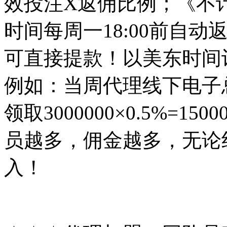
效投注X返佣比例；《不
时间每周一18:00前自
可直接提款！以美东时间
例如：当周代理线下电子
领取3000000×0.5%=
员越多，佣金越多，无论
入！