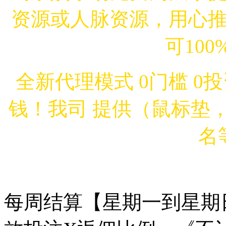
资源或人脉资源，用心
可10
全新代理模式 0门槛 0
钱！我司 提供（鼠标垫
名
每周结算【星期一到星期