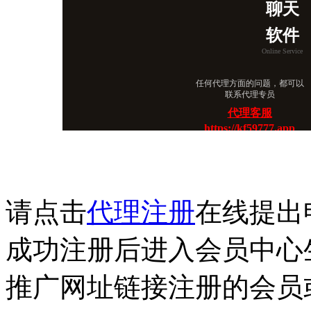
聊天
软件
Online Service
任何代理方面的问题，都可以
联系代理专员
代理客服
https://kf59777.app
请点击
代理注册
在线提出
成功注册后进入会员中心
推广网址链接注册的会员