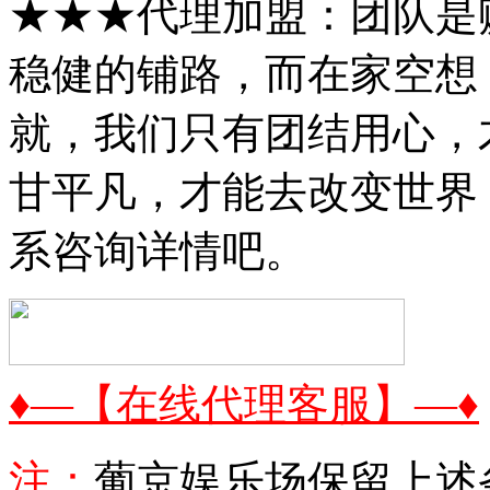
★★★代理加盟：团队是
稳健的铺路，而在家空想
就，我们只有团结用心，
甘平凡，才能去改变世界，
系咨询详情吧。
♦—【在线代理客服】—♦
注：
葡京娱乐场保留上述