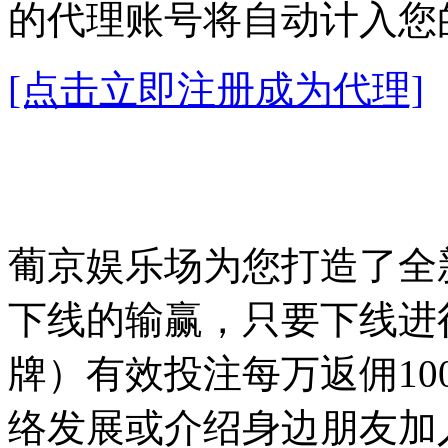
的代理账号将自动计入您
[点击立即注册成为代理]
葡京娱乐场为您打造了全
下线的输赢，只要下线进行
牌）有效投注每万返佣10
络发展或介绍身边朋友加