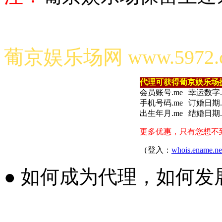
葡京娱乐场网 www.597
代理可获得葡京娱乐场
会员账号.me
幸运数字.
手机号码.me
订婚日期.
出生年月.me
结婚日期.
更多优惠，只有您想不
（登入：
whois.ename.ne
●
如何成为代理，如何发