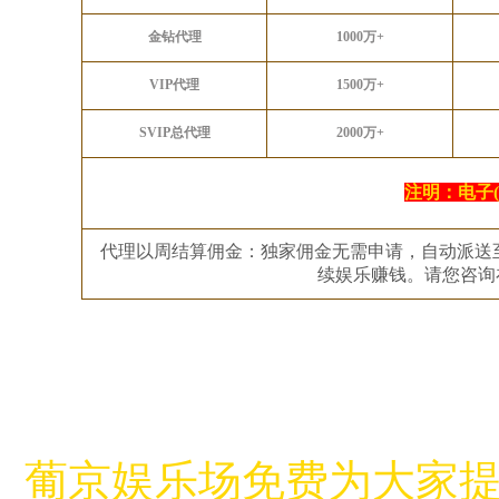
金钻代理
1000万+
VIP代理
1500万+
SVIP总代理
2000万+
注明：电子(
代理以周结算佣金：独家佣金无需申请，自动派送
续娱乐赚钱。请您咨询
葡京娱乐场免费为大家