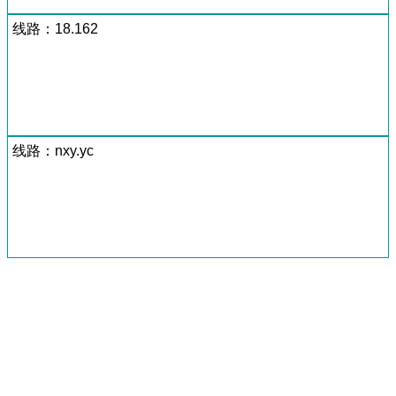
线路：18.162
线路：nxy.yc