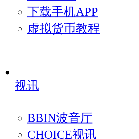
下载手机APP
虚拟货币教程
视讯
BBIN波音厅
CHOICE视讯