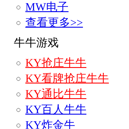
MW电子
查看更多>>
牛牛游戏
KY抢庄牛牛
KY看牌抢庄牛牛
KY通比牛牛
KY百人牛牛
KY炸金牛