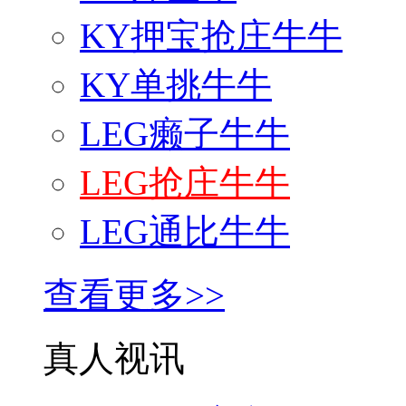
KY押宝抢庄牛牛
KY单挑牛牛
LEG癞子牛牛
LEG抢庄牛牛
LEG通比牛牛
查看更多>>
真人视讯