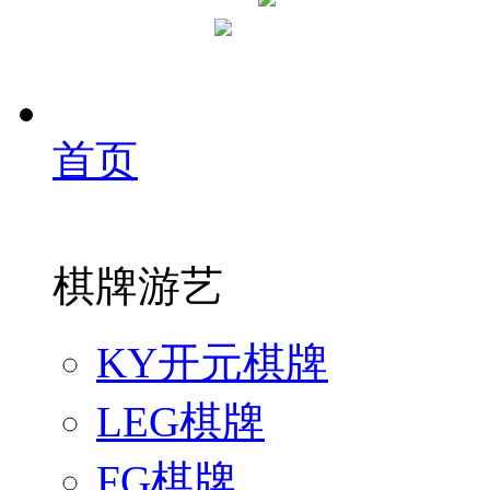
首页
棋牌游艺
KY开元棋牌
LEG棋牌
FG棋牌