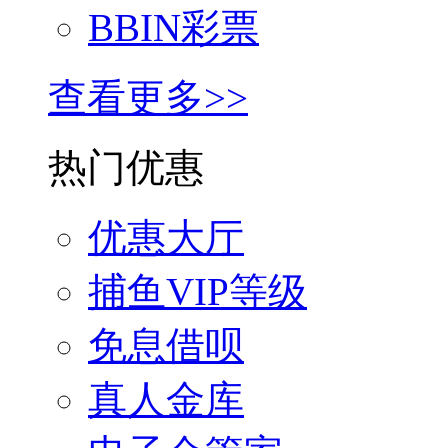
BBIN彩票
查看更多>>
热门优惠
优惠大厅
捕鱼VIP等级
免息借呗
真人金库