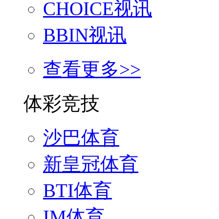
CHOICE视讯
BBIN视讯
查看更多>>
体彩竞技
沙巴体育
新皇冠体育
BTI体育
IM体育