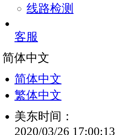
线路检测
客服
简体中文
简体中文
繁体中文
美东时间：
2020/03/26 17:00:13