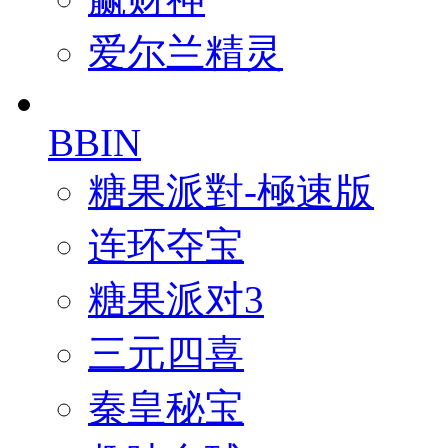
爱尔兰精灵
BBIN
糖果派對-極速版
连环夺宝
糖果派对3
三元四喜
秦皇秘宝