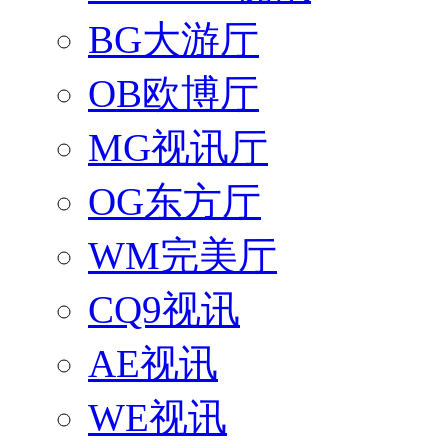
BG大游厅
OB欧博厅
MG视讯厅
OG东方厅
WM完美厅
CQ9视讯
AE视讯
WE视讯