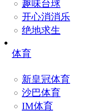
趣味台球
开心消消乐
绝地求生
体育
新皇冠体育
沙巴体育
IM体育