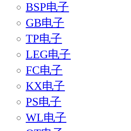
BSP电子
GB电子
TP电子
LEG电子
FC电子
KX电子
PS电子
WL电子